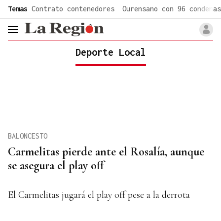
common.go-to-content
Temas
Contrato contenedores
Ourensano con 96 condenas
header.menu.open
Deporte Local
BALONCESTO
Carmelitas pierde ante el Rosalía, aunque
se asegura el play off
El Carmelitas jugará el play off pese a la derrota