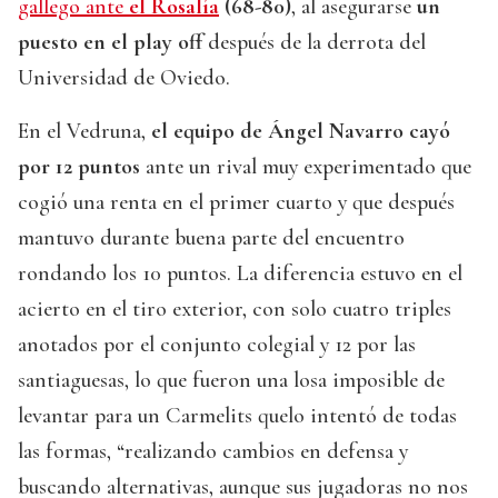
gallego ante
el Rosalía
(68-80)
, al asegurarse
un
puesto en el play off
después de la derrota del
Universidad de Oviedo.
En el Vedruna,
el equipo de Ángel Navarro cayó
por 12 puntos
ante un rival muy experimentado que
cogió una renta en el primer cuarto y que después
mantuvo durante buena parte del encuentro
rondando los 10 puntos. La diferencia estuvo en el
acierto en el tiro exterior, con solo cuatro triples
anotados por el conjunto colegial y 12 por las
santiaguesas, lo que fueron una losa imposible de
levantar para un Carmelits quelo intentó de todas
las formas, “realizando cambios en defensa y
buscando alternativas, aunque sus jugadoras no nos