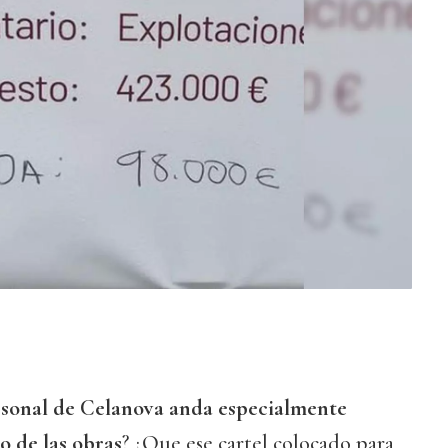
rsonal de Celanova anda especialmente
o de las obras
? ¿Que ese cartel colocado para