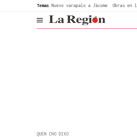
common.go-to-content
Temas
Nuevo varapalo a Jácome
Obras en l
header.menu.open
QUEN CHO DIXO