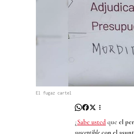
El fugaz cartel
¿
Sabe usted
que
el pe
susceptible
con el asunt