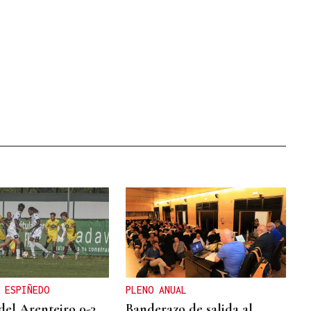
 ESPIÑEDO
PLENO ANUAL
del Arenteiro 0-3
Banderazo de salida al