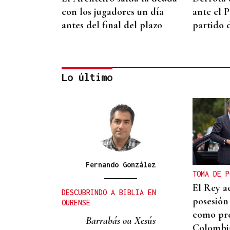
con los jugadores un día
ante el 
antes del final del plazo
partido 
Lo último
CATEGORÍA SUB-10
Soares, del Club Xadrez
Ourense, plata en el
Nacional de rápidas
Fernando González
TOMA DE P
El Rey a
DESCUBRINDO A BIBLIA EN
posesión 
OURENSE
como pre
Barrabás ou Xesús
Colombi