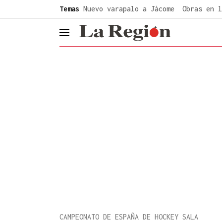
common.go-to-content
Temas
Nuevo varapalo a Jácome
Obras en l
header.menu.open
CAMPEONATO DE ESPAÑA DE HOCKEY SALA