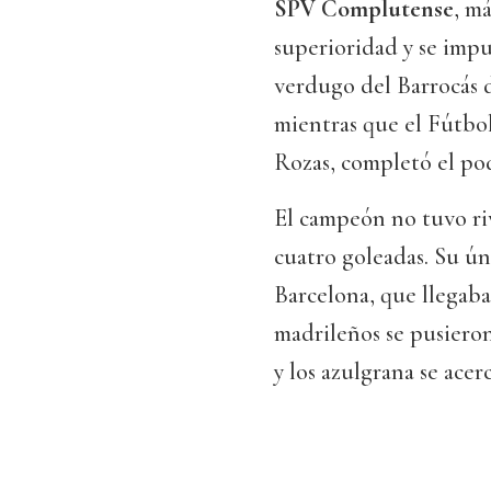
SPV Complutense
, m
superioridad y se impus
verdugo del Barrocás 
mientras que el Fútbol
Rozas, completó el pod
El campeón no tuvo riv
cuatro goleadas. Su úni
Barcelona, que llegaba
madrileños se pusieron
y los azulgrana se acerc