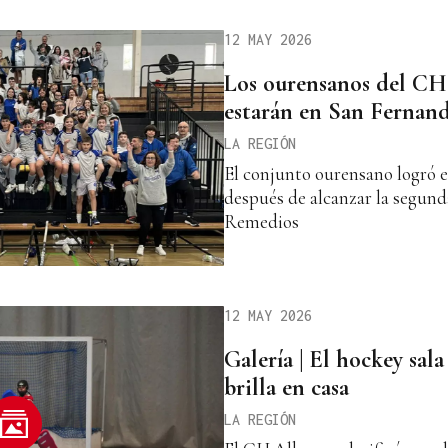
12 MAY 2026
Los ourensanos del CH 
estarán en San Fernan
LA REGIÓN
El conjunto ourensano logró el 
después de alcanzar la segunda
Remedios
12 MAY 2026
Galería | El hockey sal
brilla en casa
LA REGIÓN