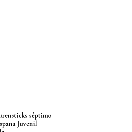
urensticks séptimo
spaña Juvenil
la