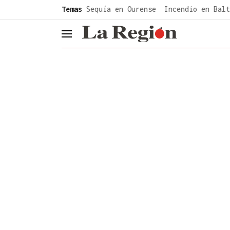
common.go-to-content
Temas
Sequía en Ourense
Incendio en Balt
header.menu.open