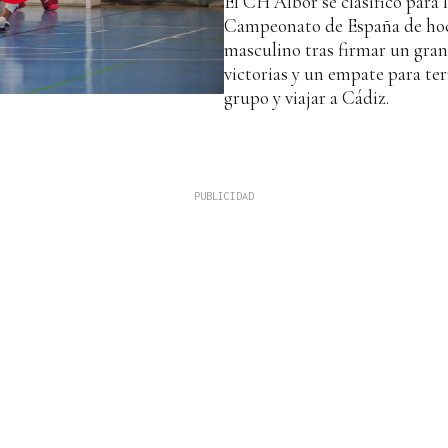
El CH Albor se clasificó para l
Campeonato de España de hock
masculino tras firmar un gran
victorias y un empate para te
grupo y viajar a Cádiz.