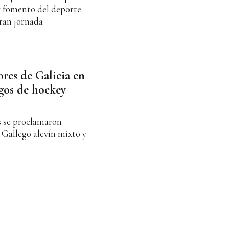
y fomento del deporte
ran jornada
ores de Galicia en
gos de hockey
s se proclamaron
Gallego alevín mixto y