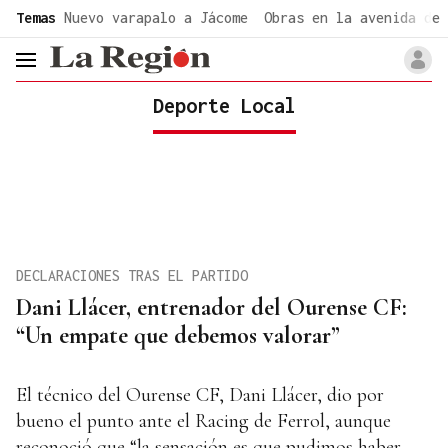
common.go-to-content
Temas
Nuevo varapalo a Jácome
Obras en la avenida de 
header.menu.open
Deporte Local
DECLARACIONES TRAS EL PARTIDO
Dani Llácer, entrenador del Ourense CF:
“Un empate que debemos valorar”
El técnico del Ourense CF, Dani Llácer, dio por
bueno el punto ante el Racing de Ferrol, aunque
reconoció que “la sensación es que pudimos haber