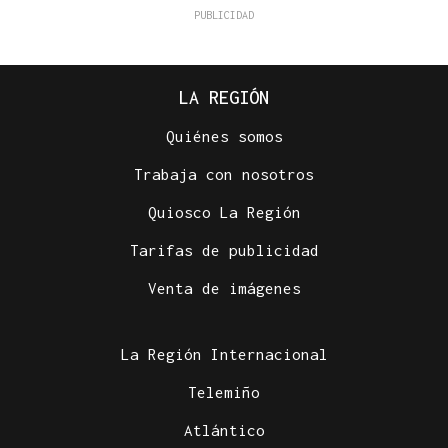
LA REGIÓN
Quiénes somos
Trabaja con nosotros
Quiosco La Región
07
Tarifas de publicidad
AGO
CONCIERTO
Venta de imágenes
Comunión entre el folk gallego y el techno
orgánico con Baiuca
La Región Internacional
Telemiño
Atlántico