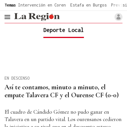
common.go-to-content
Temas
Intervención en Coren
Estafa en Burgos
Previsi
header.menu.open
Deporte Local
EN DESCENSO
Así te contamos, minuto a minuto, el
empate Talavera CF y el Ourense CF (0-0)
El cuadro de Cándido Gómez no pudo ganar en
Talavera en un partido vital. Los ourensanos cedieron
la iniciativa a su rival que en el descuento estuvo