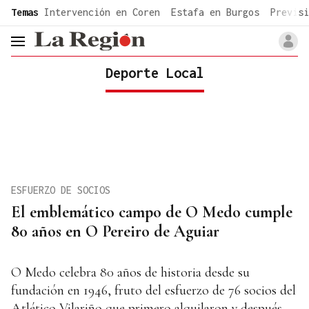
common.go-to-content
Temas
Intervención en Coren
Estafa en Burgos
Previsi
header.menu.open
Deporte Local
ESFUERZO DE SOCIOS
El emblemático campo de O Medo cumple
80 años en O Pereiro de Aguiar
O Medo celebra 80 años de historia desde su
fundación en 1946, fruto del esfuerzo de 76 socios del
Atlético Vilariño que primero alquilaron y después