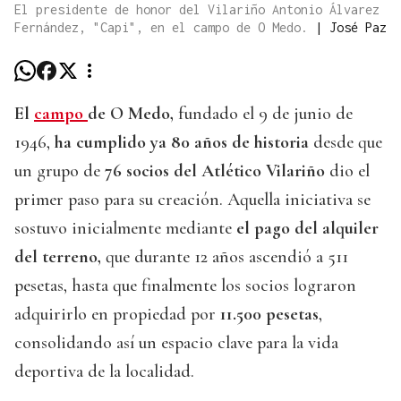
El presidente de honor del Vilariño Antonio Álvarez
Fernández, "Capi", en el campo de O Medo.
|
José Paz
El
campo
de O Medo,
fundado el 9 de junio de
1946,
ha cumplido ya 80 años de historia
desde que
un grupo de
76 socios del Atlético Vilariño
dio el
primer paso para su creación. Aquella iniciativa se
sostuvo inicialmente mediante
el pago del alquiler
del terreno,
que durante 12 años ascendió a 511
pesetas, hasta que finalmente los socios lograron
adquirirlo en propiedad por
11.500 pesetas
,
consolidando así un espacio clave para la vida
deportiva de la localidad.