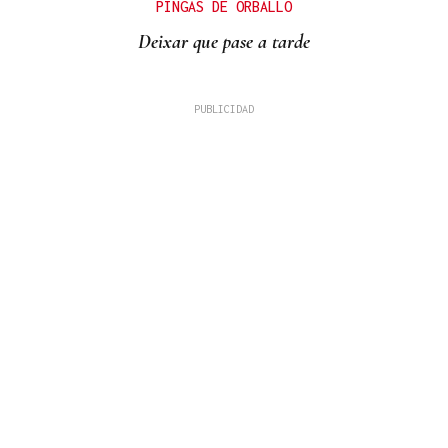
PINGAS DE ORBALLO
Deixar que pase a tarde
VACACIONES
Formentera, refugio de lujo discreto en el
Mediterráneo