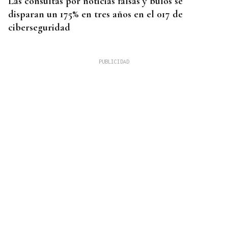
Las consultas por noticias falsas y bulos se
disparan un 175% en tres años en el 017 de
ciberseguridad
OurenSanos 09/08/2026