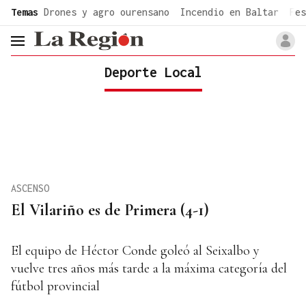
common.go-to-content
Temas
Drones y agro ourensano
Incendio en Baltar
Fes
header.menu.open
Deporte Local
ASCENSO
El Vilariño es de Primera (4-1)
El equipo de Héctor Conde goleó al Seixalbo y
vuelve tres años más tarde a la máxima categoría del
fútbol provincial