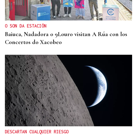
Francisco Vázquez, presidente del Arenteiro: “Solo
pido tener calma”
O SON DA ESTACIÓN
Baiuca, Nadadora o 9Louro visitan A Rúa con los
Concertos do Xacobeo
DESCARTAN CUALQUIER RIESGO