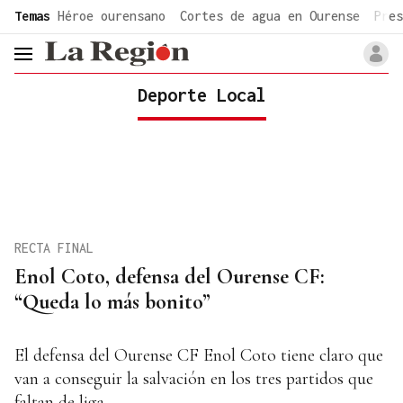
common.go-to-content
Temas
Héroe ourensano
Cortes de agua en Ourense
Pres
header.menu.open
Deporte Local
RECTA FINAL
Enol Coto, defensa del Ourense CF:
“Queda lo más bonito”
El defensa del Ourense CF Enol Coto tiene claro que
van a conseguir la salvación en los tres partidos que
faltan de liga