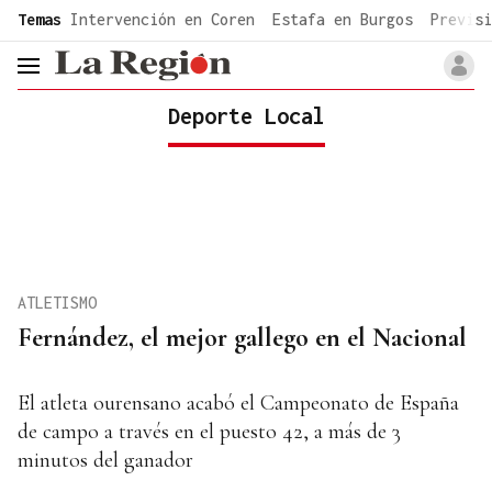
common.go-to-content
Temas
Intervención en Coren
Estafa en Burgos
Previsi
header.menu.open
Deporte Local
ATLETISMO
Fernández, el mejor gallego en el Nacional
El atleta ourensano acabó el Campeonato de España
de campo a través en el puesto 42, a más de 3
minutos del ganador