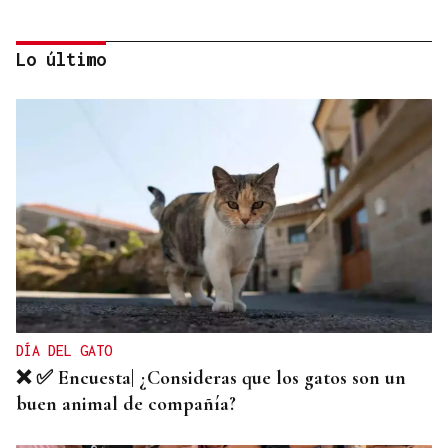
Lo último
TROFEO EN ESPIÑEDO
Derrota del Arenteiro 0-3 ante el Pontevedra en
un partido de andar por casa
DÍA DEL GATO
❌ ✅ Encuesta| ¿Consideras que los gatos son un
buen animal de compañía?