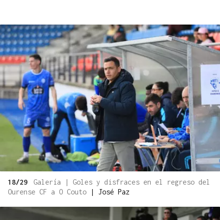
18/29
Galería | Goles y disfraces en el regreso del
Ourense CF a O Couto
|
José Paz