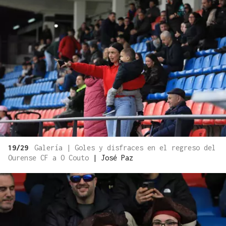
19/29
Galería | Goles y disfraces en el regreso del
Ourense CF a O Couto
|
José Paz