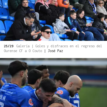
25/29
Galería | Goles y disfraces en el regreso del
Ourense CF a O Couto
|
José Paz