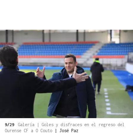
9/29
Galería | Goles y disfraces en el regreso del
Ourense CF a O Couto
|
José Paz