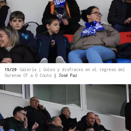
15/29
Galería | Goles y disfraces en el regreso del
Ourense CF a O Couto
|
José Paz