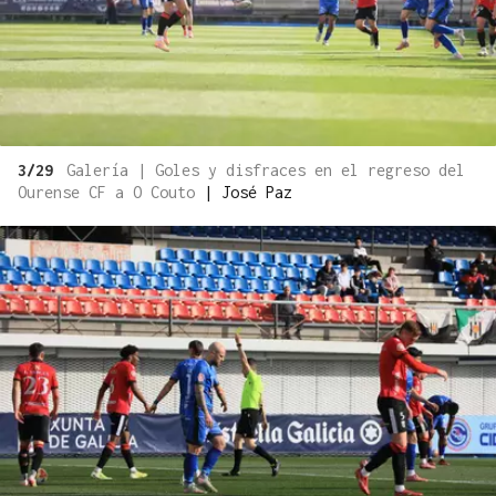
3/29
Galería | Goles y disfraces en el regreso del
Ourense CF a O Couto
|
José Paz