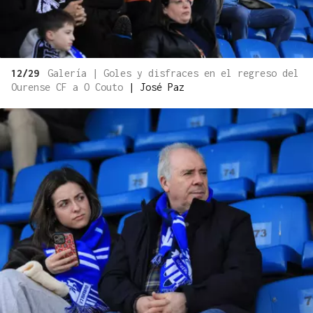
12/29
Galería | Goles y disfraces en el regreso del
Ourense CF a O Couto
|
José Paz