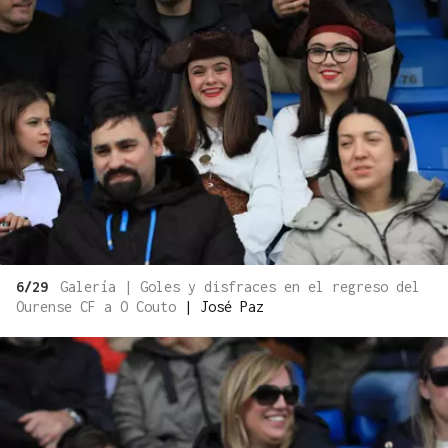
6/29
Galería | Goles y disfraces en el regreso del
Ourense CF a O Couto
|
José Paz