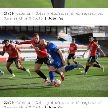
21/29
Galería | Goles y disfraces en el regreso del
Ourense CF a O Couto
|
José Paz
22/29
Galería | Goles y disfraces en el regreso del
Ourense CF a O Couto
|
José Paz