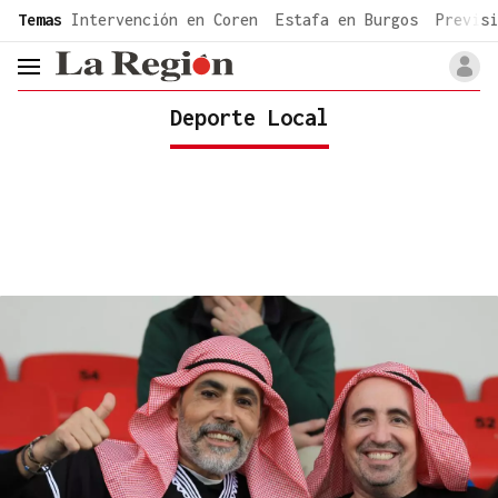
common.go-to-content
Temas
Intervención en Coren
Estafa en Burgos
Previsi
header.menu.open
Deporte Local