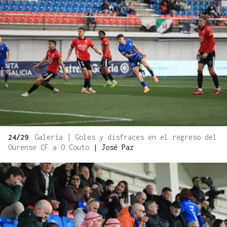
24/29
Galería | Goles y disfraces en el regreso del
Ourense CF a O Couto
|
José Paz