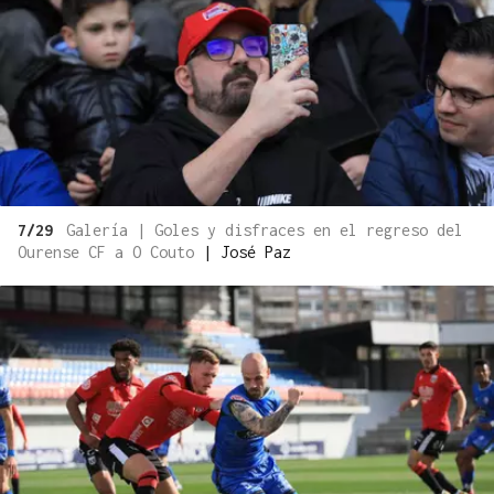
7/29
Galería | Goles y disfraces en el regreso del
Ourense CF a O Couto
|
José Paz