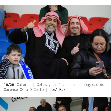
10/29
Galería | Goles y disfraces en el regreso del
Ourense CF a O Couto
|
José Paz