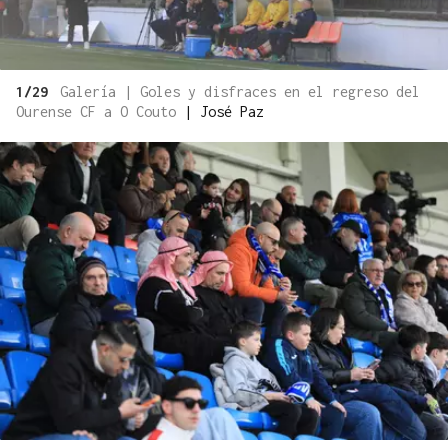
1/29
Galería | Goles y disfraces en el regreso del
Ourense CF a O Couto
|
José Paz