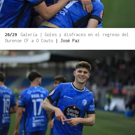
26/29
Galería | Goles y disfraces en el regreso del
Ourense CF a O Couto
|
José Paz