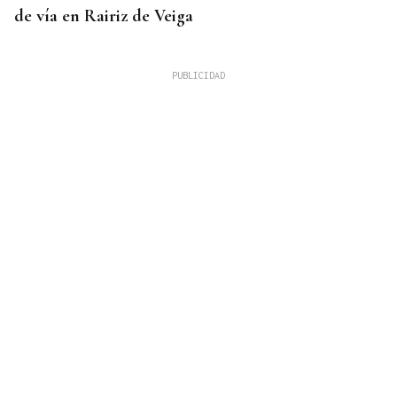
de vía en Rairiz de Veiga
VIOLENCIA MACHISTA
Prisión sin fianza para el hombre que asesinó a su
mujer en un centro comercial de Murcia