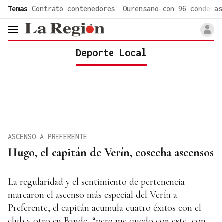
common.go-to-content
Temas
Contrato contenedores
Ourensano con 96 condenas
header.menu.open
Deporte Local
ASCENSO A PREFERENTE
Hugo, el capitán de Verín, cosecha ascensos
La regularidad y el sentimiento de pertenencia
marcaron el ascenso más especial del Verín a
Preferente, el capitán acumula cuatro éxitos con el
club y otro en Bande, “pero me quedo con este, con