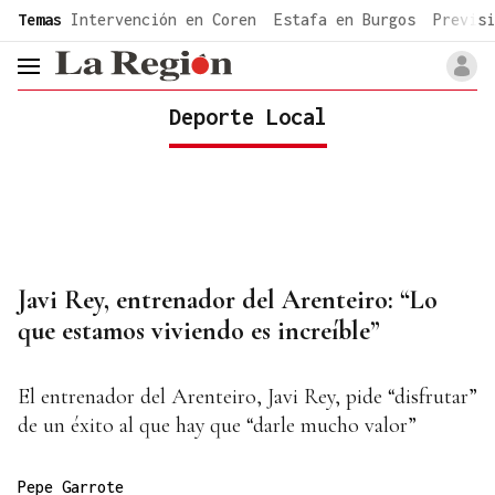
common.go-to-content
Temas
Intervención en Coren
Estafa en Burgos
Previsi
header.menu.open
Deporte Local
Javi Rey, entrenador del Arenteiro: “Lo
que estamos viviendo es increíble”
El entrenador del Arenteiro, Javi Rey, pide “disfrutar”
de un éxito al que hay que “darle mucho valor”
Pepe Garrote