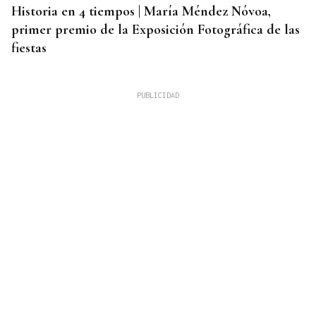
Historia en 4 tiempos | María Méndez Nóvoa,
primer premio de la Exposición Fotográfica de las
fiestas
PARA EL ARREGLO INTEGRAL
Oporto, el modelo a seguir para recuperar el
casco histórico de Ourense