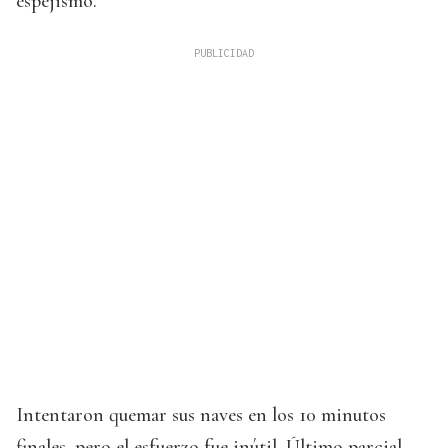
espejismo.
Intentaron quemar sus naves en los 10 minutos
finales, pero el esfuerzo fue inútil. Último parcial