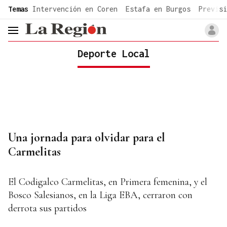
common.go-to-content
Temas
Intervención en Coren
Estafa en Burgos
Previsi
header.menu.open
Deporte Local
Una jornada para olvidar para el
Carmelitas
El Codigalco Carmelitas, en Primera femenina, y el
Bosco Salesianos, en la Liga EBA, cerraron con
derrota sus partidos