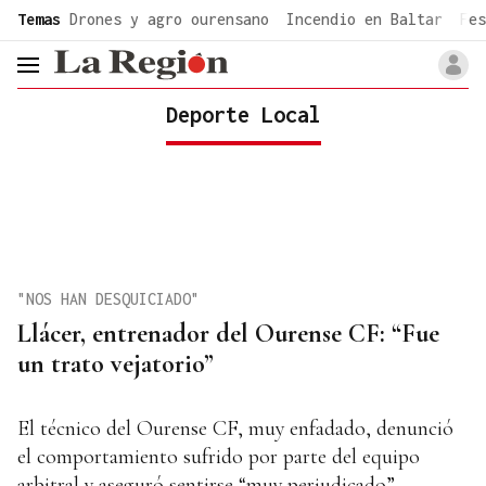
common.go-to-content
Temas
Drones y agro ourensano
Incendio en Baltar
Fes
header.menu.open
Deporte Local
"NOS HAN DESQUICIADO"
Llácer, entrenador del Ourense CF: “Fue
un trato vejatorio”
El técnico del Ourense CF, muy enfadado, denunció
el comportamiento sufrido por parte del equipo
arbitral y aseguró sentirse “muy perjudicado”