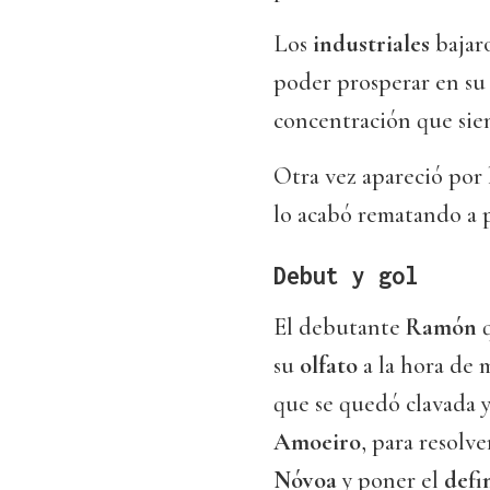
Los
industriales
bajaro
poder prosperar en su
concentración que si
Otra vez apareció por
lo acabó rematando a 
Debut y gol
El debutante
Ramón
q
su
olfato
a la hora de 
que se quedó clavada 
Amoeiro
, para resolve
Nóvoa
y poner el
defi