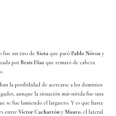
o fue un tiro de
Siota
que paró
Pablo Nóvoa
y
nzada por
Brais Díaz
que remató de cabeza
o.
an la posibilidad de acercarse a los dominios
gados, aunque la situación más nítida fue una
e se fue lamiendo el larguero. Y es que hasta
es entre
Víctor Cacharrón
y
Mauro
, el lateral