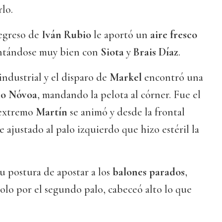
lo.
regreso de
Iván Rubio
le aportó un
aire fresco
tándose muy bien con
Siota
y
Brais Díaz
.
industrial y el disparo de
Markel
encontró una
lo Nóvoa
, mandando la pelota al córner. Fue el
 extremo
Martín
se animó y desde la frontal
 ajustado al palo izquierdo que hizo estéril la
 postura de apostar a los
balones parados
,
solo por el segundo palo, cabeceó alto lo que