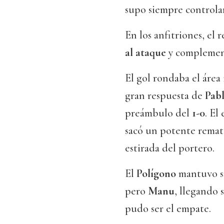
supo siempre controlar
En los anfitriones, el 
al ataque
y complemen
El gol rondaba el área 
gran respuesta de
Pab
preámbulo del
1-0
. El
sacó un potente remate
estirada del portero.
El
Polígono
mantuvo su
pero
Manu
, llegando 
pudo ser el empate.