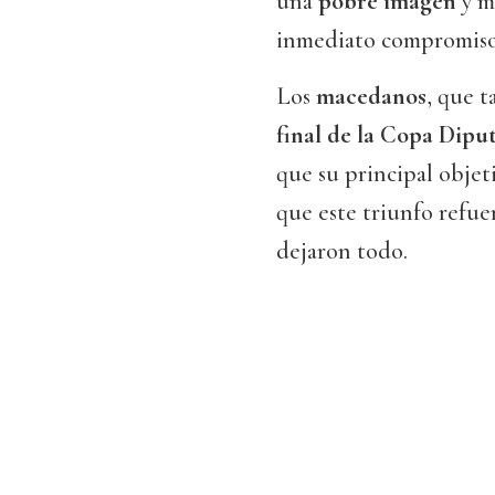
una
pobre imagen
y m
inmediato compromiso
Los
macedanos
, que 
final de la Copa Dipu
que su principal objet
que este triunfo refue
dejaron todo.