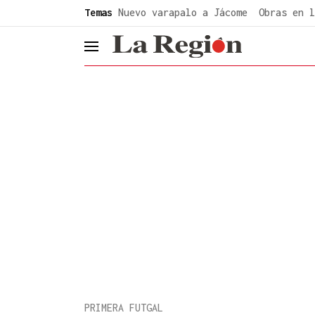
common.go-to-content
Temas
Nuevo varapalo a Jácome
Obras en l
header.menu.open
PRIMERA FUTGAL