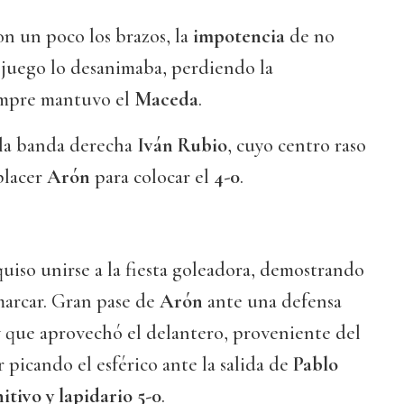
n un poco los brazos, la
impotencia
de no
 juego lo desanimaba, perdiendo la
empre mantuvo el
Maceda
.
 la banda derecha
Iván Rubio
, cuyo centro raso
placer
Arón
para colocar el
4-0
.
uiso unirse a la fiesta goleadora, demostrando
marcar. Gran pase de
Arón
ante una defensa
y que aprovechó el delantero, proveniente del
r picando el esférico ante la salida de
Pablo
nitivo y lapidario 5-0
.