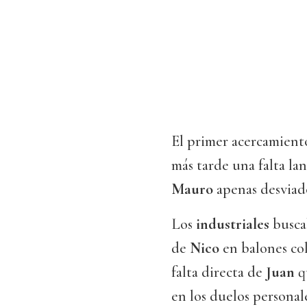
El primer acercamient
más tarde una falta la
Mauro
apenas desviad
Los
industriales
buscab
de
Nico
en balones col
falta directa de
Juan
qu
en los duelos personal