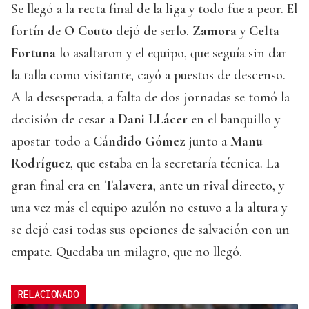
Se llegó a la recta final de la liga y todo fue a peor. El
fortín de
O Couto
dejó de serlo.
Zamora
y
Celta
Fortuna
lo asaltaron y el equipo, que seguía sin dar
la talla como visitante, cayó a puestos de descenso.
A la desesperada, a falta de dos jornadas se tomó la
decisión de cesar a
Dani LLácer
en el banquillo y
apostar todo a
Cándido Gómez
junto a
Manu
Rodríguez
, que estaba en la secretaría técnica. La
gran final era en
Talavera
, ante un rival directo, y
una vez más el equipo azulón no estuvo a la altura y
se dejó casi todas sus opciones de salvación con un
empate. Quedaba un milagro, que no llegó.
RELACIONADO