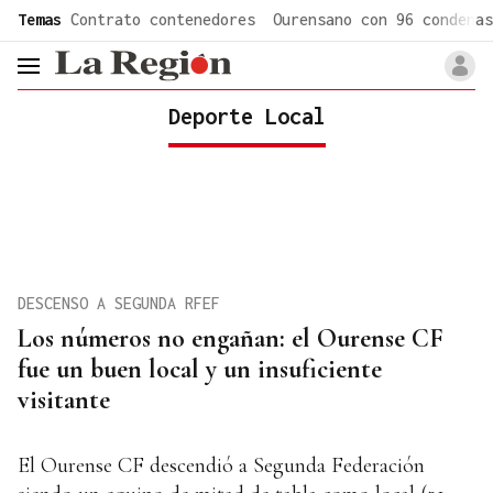
common.go-to-content
Temas
Contrato contenedores
Ourensano con 96 condenas
header.menu.open
Deporte Local
DESCENSO A SEGUNDA RFEF
Los números no engañan: el Ourense CF
fue un buen local y un insuficiente
visitante
El Ourense CF descendió a Segunda Federación