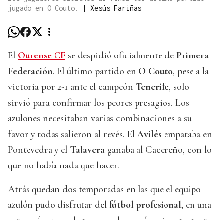
jugado en O Couto.
|
Xesús Fariñas
El
Ourense CF
se despidió oficialmente de
Primera
Federación
. El último partido en
O Couto
, pese a la
victoria por 2-1 ante el campeón
Tenerife
, solo
sirvió para confirmar los peores presagios. Los
azulones necesitaban varias combinaciones a su
favor y todas salieron al revés. El
Avilés
empataba en
Pontevedra y el
Talavera
ganaba al Cacereño, con lo
que no había nada que hacer.
Atrás quedan dos temporadas en las que el equipo
azulón pudo disfrutar del
fútbol profesional
, en una