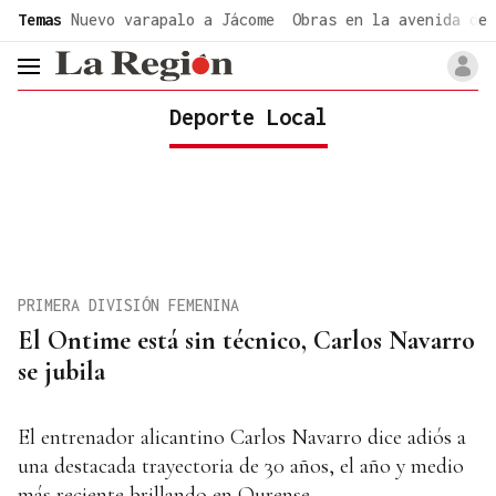
common.go-to-content
Temas
Nuevo varapalo a Jácome
Obras en la avenida de 
header.menu.open
Deporte Local
PRIMERA DIVISIÓN FEMENINA
El Ontime está sin técnico, Carlos Navarro
se jubila
El entrenador alicantino Carlos Navarro dice adiós a
una destacada trayectoria de 30 años, el año y medio
más reciente brillando en Ourense