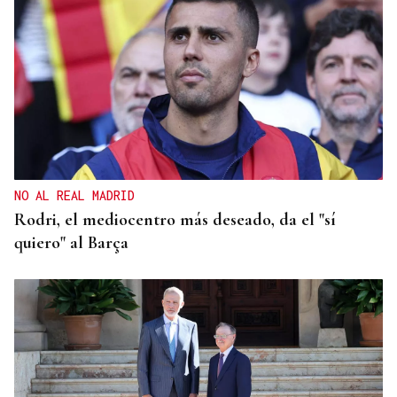
CATEGORÍA SUB-10
Soares, del Club Xadrez Ourense, plata en el
Nacional de rápidas
NO AL REAL MADRID
Rodri, el mediocentro más deseado, da el "sí
quiero" al Barça