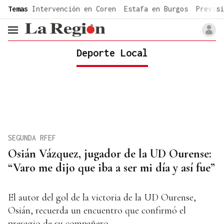
common.go-to-content
Temas
Intervención en Coren
Estafa en Burgos
Previsi
header.menu.open
Deporte Local
SEGUNDA RFEF
Osián Vázquez, jugador de la UD Ourense:
“Varo me dijo que iba a ser mi día y así fue”
El autor del gol de la victoria de la UD Ourense,
Osián, recuerda un encuentro que confirmó el
presagio de su compañero.