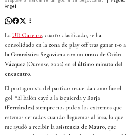
dispone a marcarle un gol a la Segoviana.
|
Miguel
Ángel
La
UD Ourense
, cuarto clasificado, se ha
consolidado en la
zona de play off
tras ganar
1-0 a
la Gimnástica Segoviana
con un
tanto de Osián
Vázquez
(Ourense, 2002) en el
último minuto del
encuentro
.
El protagonista del partido recuerda como fue el
gol: “El balón cayó a la izquierda y
Borja
(Fernández)
siempre nos pide a los extremos que
estemos cerrados cuando lleguemos al área, lo que
me ayudó a recibir la
asistencia de Mauro
, que