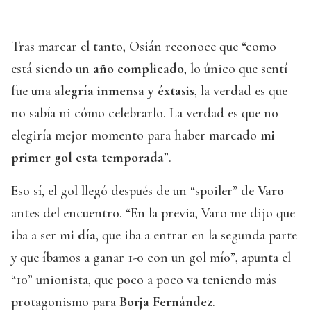
Tras marcar el tanto, Osián reconoce que “como
está siendo un
año complicado
, lo único que sentí
fue una
alegría inmensa y éxtasis
, la verdad es que
no sabía ni cómo celebrarlo. La verdad es que no
elegiría mejor momento para haber marcado
mi
primer gol esta temporada
”.
Eso sí, el gol llegó después de un “spoiler” de
Varo
antes del encuentro. “En la previa, Varo me dijo que
iba a ser
mi día
, que iba a entrar en la segunda parte
y que íbamos a ganar 1-0 con un gol mío”, apunta el
“10” unionista, que poco a poco va teniendo más
protagonismo para
Borja Fernández
.