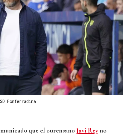
SD Ponferradina
omunicado que el ourensano
Javi Rey
no