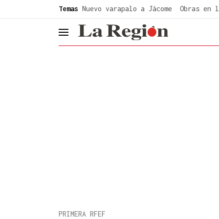
common.go-to-content
Temas
Nuevo varapalo a Jácome
Obras en l
header.menu.open
PRIMERA RFEF