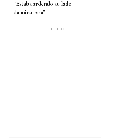
“Estaba ardendo ao lado
da miña casa”