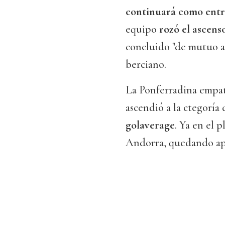
continuará como ent
equipo
rozó el ascens
concluido "de mutuo ac
berciano.
La Ponferradina empat
ascendió a la ctegoría
golaverage
. Ya en el p
Andorra, quedando ap