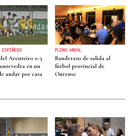
 ESPIÑEDO
PLENO ANUAL
del Arenteiro 0-3
Banderazo de salida al
Pontevedra en un
fútbol provincial de
de andar por casa
Ourense