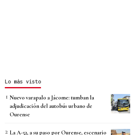
Lo más visto
Nuevo varapalo a Jácome: tumban la
adjudicación del autobús urbano de
Ourense
La A-52, a su paso por Ourense, escenario