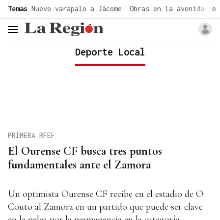
common.go-to-content
Temas
Nuevo varapalo a Jácome
Obras en la avenida de 
header.menu.open
Deporte Local
PRIMERA RFEF
El Ourense CF busca tres puntos
fundamentales ante el Zamora
Un optimista Ourense CF recibe en el estadio de O
Couto al Zamora en un partido que puede ser clave
en la pelea por la permanencia en la categoría