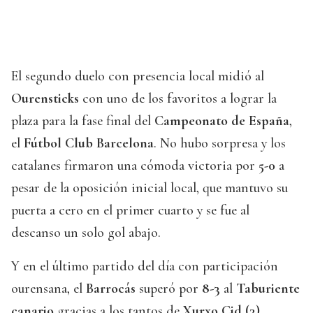
El segundo duelo con presencia local midió al
Ourensticks
con uno de los favoritos a lograr la
plaza para la fase final del
Campeonato de España
,
el
Fútbol Club Barcelona
. No hubo sorpresa y los
catalanes firmaron una cómoda victoria por
5-0
a
pesar de la oposición inicial local, que mantuvo su
puerta a cero en el primer cuarto y se fue al
descanso un solo gol abajo.
Y en el último partido del día con participación
ourensana, el
Barrocás
superó por
8-3
al
Taburiente
canario
gracias a los tantos de
Xurxo Cid (3)
,