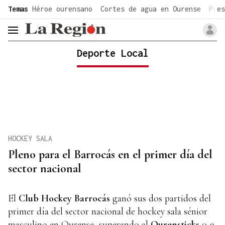
common.go-to-content
Temas
Héroe ourensano
Cortes de agua en Ourense
Pres
header.menu.open
Deporte Local
HOCKEY SALA
Pleno para el Barrocás en el primer día del
sector nacional
El
Club Hockey Barrocás
ganó sus dos partidos del
primer día del sector nacional de hockey sala sénior
masculino en Ourense, superando al
Ourensticks
0-9