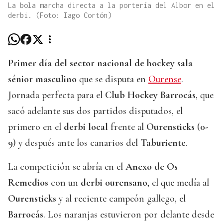
La bola marcha directa a la portería del Albor en el
derbi. (Foto: Iago Cortón)
Primer día del sector nacional de hockey sala
sénior masculino
que se disputa en
Ourense
.
Jornada perfecta para el
Club Hockey Barrocás
, que
sacó adelante sus dos partidos disputados, el
primero en el
derbi local
frente al
Ourensticks
(
0-
9
) y después ante los canarios del
Taburiente
.
La competición se abría en el
Anexo de Os
Remedios
con un
derbi ourensano
, el que medía al
Ourensticks
y al reciente campeón gallego, el
Barrocás
. Los naranjas estuvieron por delante desde