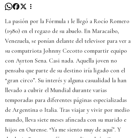
La pasión por la Fórmula 1 le llegó a Rocío Romero
(1980) en el regazo de su abuelo. En Maracaibo,
Venezuela, se ponían delante del televisor para ver a
su compatriota Johnny Cecotto compartir equipo
con Ayrton Sena. Casi nada. Aquella joven no
pensaba que parte de su destino iría ligado con el
“gran circo”. Su interés y alguna casualidad la han
llevado a cubrir el Mundial durante varias
temporadas para diferentes páginas especializadas
de Argentina o Italia. Tras viajar y vivir por medio
mundo, lleva siete meses afincada con su marido e
hijos en Ourense. “Ya me siento muy de aquí”. Y