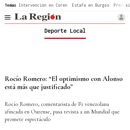
common.go-to-content
Temas
Intervención en Coren
Estafa en Burgos
Previsi
header.menu.open
Deporte Local
Rocío Romero: “El optimismo con Alonso
está más que justificado”
Rocío Romero, comentarista de F1 venezolana
afincada en Ourense, pasa revista a un Mundial que
promete espectáculo