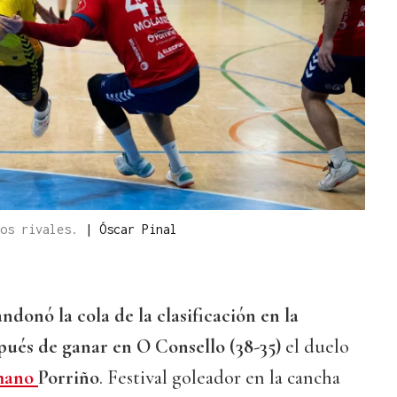
dos rivales.
|
Óscar Pinal
donó la cola de la clasificación en la
ués de ganar en O Consello (38-35)
el duelo
mano
Porriño
. Festival goleador en la cancha