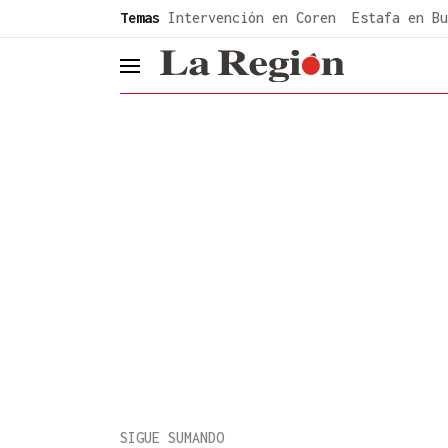
common.go-to-content
Temas
Intervención en Coren
Estafa en Bu
header.menu.open
SIGUE SUMANDO