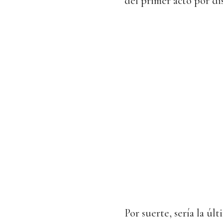
del primer acto por di
Por suerte, sería la úl