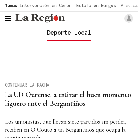
common.go-to-content
Temas
Intervención en Coren
Estafa en Burgos
Previsi
header.menu.open
Deporte Local
CONTINUAR LA RACHA
La UD Ourense, a estirar el buen momento
liguero ante el Bergantiños
Los unionistas, que llevan siete partidos sin perder,
reciben en O Couto a un Bergantiños que ocupa la
quinta posición