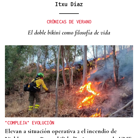
Itxu Díaz
GANADORAS
Título de dobles para las hermanas Jorge en el
CRÓNICAS DE VERANO
Cidade de Ourense sin necesidad de final
El doble bikini como filosofía de vida
"COMPLEJA" EVOLUCIÓN
Elevan a situación operativa 2 el incendio de