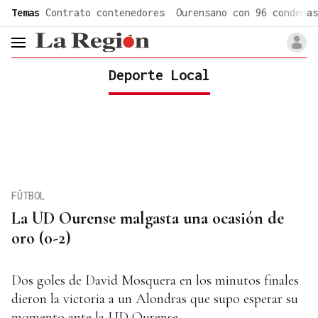
common.go-to-content
Temas
Contrato contenedores
Ourensano con 96 condenas
header.menu.open
Deporte Local
FÚTBOL
La UD Ourense malgasta una ocasión de
oro (0-2)
Dos goles de David Mosquera en los minutos finales
dieron la victoria a un Alondras que supo esperar su
momento ante la UD Ourense