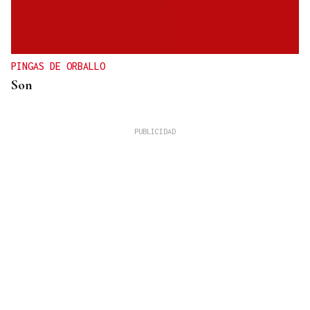
PINGAS DE ORBALLO
Son
José Manuel Torralba
La tortilla de patatas perfecta