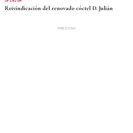
OPINIÓN
Reivindicación del renovado cóctel D. Julián
GUERRA DE UCRANIA
Rusia cifra en 640 los civiles muertos durante la
incursión ucraniana en Kursk