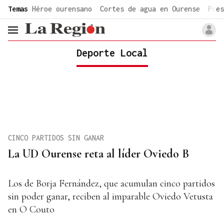
common.go-to-content
Temas
Héroe ourensano
Cortes de agua en Ourense
Pres
header.menu.open
Deporte Local
CINCO PARTIDOS SIN GANAR
La UD Ourense reta al líder Oviedo B
Los de Borja Fernández, que acumulan cinco partidos
sin poder ganar, reciben al imparable Oviedo Vetusta
en O Couto