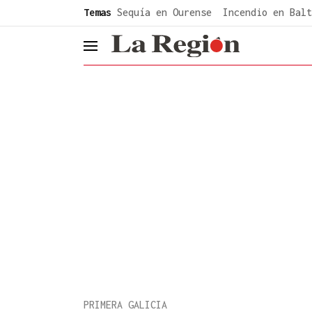
common.go-to-content
Temas
Sequía en Ourense
Incendio en Balt
header.menu.open
PRIMERA GALICIA