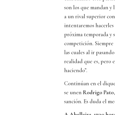
son los que mandan y l
a un rival superior con 
intentaremos hacerles 
próxima temporada y so
competición. Siempre 
las cuales al ir pasand
realidad que es, pero 
haciendo”.
Continúan en el diqu
se unen
Rodrigo Pato
sanción. Es duda el m
A Abelleira, 17:30 hora