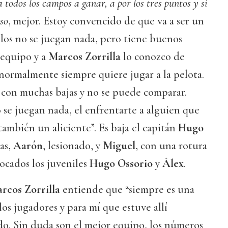
 todos los campos a ganar, a por los tres puntos y si
so
, mejor. Estoy convencido de que va a ser un
los no se juegan nada, pero tiene buenos
 equipo y a
Marcos Zorrilla
lo conozco de
normalmente siempre quiere jugar a la pelota.
con muchas bajas y no se puede comparar.
se juegan nada, el enfrentarte a alguien que
también un aliciente”. Es baja el capitán
Hugo
tas,
Aarón
, lesionado, y
Miguel
, con una rotura
ocados los juveniles
Hugo Ossorio
y
Álex
.
rcos Zorrilla
entiende que “siempre es una
los jugadores y para mí que estuve allí
do. Sin duda son el mejor equipo, los números