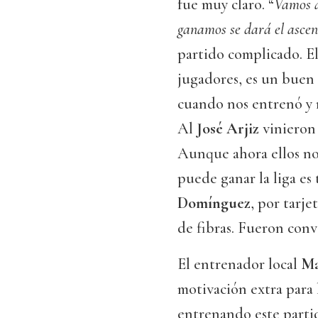
fue muy claro. “
Vamos a
ganamos se dará el ascen
partido complicado. El
jugadores, es un buen
cuando nos entrenó y 
Al
José Arjiz
vinieron 
Aunque ahora ellos no 
puede ganar la liga es 
Domínguez
, por tarje
de fibras. Fueron conv
El entrenador local
Ma
motivación extra para 
entrenando este parti