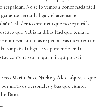
o respaldan. No se lo vamos a poner nada fácil
ganas de cerrar la liga y el ascenso, e
daño”. El técnico anunció que no seguirá la
stuvo que “sabía la dificultad que tenía la
se empieza con unas expectativas mayores con
o la campaña la liga te va poniendo en la
estoy contento de lo que mi equipo está
e seco
Mario Pato
,
Nacho
y
Álex López
, al que
, por motivos personales y
Sas
que cumple
edio
Dani
.
s.