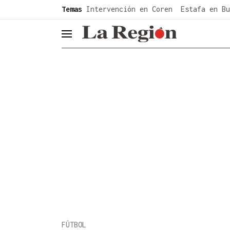
common.go-to-content
Temas
Intervención en Coren
Estafa en Bu
header.menu.open
FÚTBOL