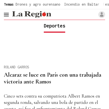
common.go-to-content
Temas
Drones y agro ourensano
Incendio en Baltar
Fes
header.menu.open
Deportes
ROLAND GARROS
Alcaraz se luce en París con una trabajada
victoria ante Ramos
Cinco sets contra su compatriota Albert Ramos en
segunda ronda, salvando una bola de partido en el
cuarto, así fue el enfrentamiento del Roland Garros