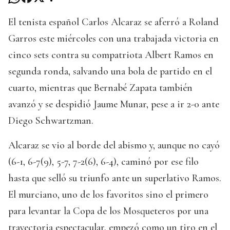
El tenista español Carlos Alcaraz se aferró a Roland
Garros este miércoles con una trabajada victoria en
cinco sets contra su compatriota Albert Ramos en
segunda ronda, salvando una bola de partido en el
cuarto, mientras que Bernabé Zapata también
avanzó y se despidió Jaume Munar, pese a ir 2-0 ante
Diego Schwartzman.
Alcaraz se vio al borde del abismo y, aunque no cayó
(6-1, 6-7(9), 5-7, 7-2(6), 6-4), caminó por ese filo
hasta que selló su triunfo ante un superlativo Ramos.
El murciano, uno de los favoritos sino el primero
para levantar la Copa de los Mosqueteros por una
trayectoria espectacular, empezó como un tiro en el