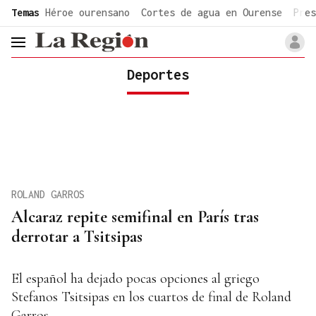
common.go-to-content
Temas
Héroe ourensano
Cortes de agua en Ourense
Pres
header.menu.open
Deportes
ROLAND GARROS
Alcaraz repite semifinal en París tras
derrotar a Tsitsipas
El español ha dejado pocas opciones al griego
Stefanos Tsitsipas en los cuartos de final de Roland
Garros