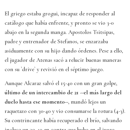
El griego estaba grogui, incapaz de responder al
catálogo que había enfrente, y pronto se vio 3-0
abajo en la segunda manga. Apostolos Tsitsipas,
padre y entrenador de Stefanos, se enzarzaba
asiduamente con su hijo dando órdenes. Pese a ello,
el jugador de Atenas sacó a relucir buenas maneras
con su `drive` y revivió en el séptimo juego.
Aunque Alcaraz salvó el 15-40 con un gran golpe,
último de un intercambio de 21 --el más largo del
duelo hasta ese momento--
, mandó lejos un
raquetazo con 30-40 y vio consumarse la rotura (4-3).
Su contrincante había recuperado el brío, salvando
incluso un 30-40 en contra que hubo en el juego