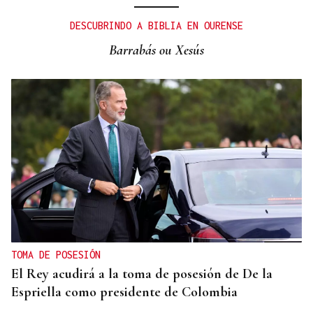
Santi Aldama, jugador de la NBA, visita Ourense
DESCUBRINDO A BIBLIA EN OURENSE
Barrabás ou Xesús
TOMA DE POSESIÓN
El Rey acudirá a la toma de posesión de De la
Espriella como presidente de Colombia