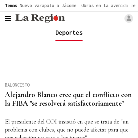
common.go-to-content
Temas
Nuevo varapalo a Jácome
Obras en la avenida de 
header.menu.open
Deportes
BALONCESTO
Alejandro Blanco cree que el conflicto con
la FIBA "se resolverá satisfactoriamente"
El presidente del COI insistió en que se trata de "un
problema con clubes, que no puede afectar para que
una selección no vaya a los juegos"