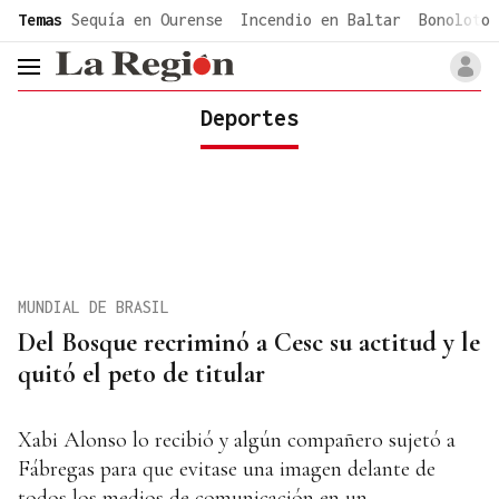
common.go-to-content
Temas
Sequía en Ourense
Incendio en Baltar
Bonoloto 
header.menu.open
Deportes
MUNDIAL DE BRASIL
Del Bosque recriminó a Cesc su actitud y le
quitó el peto de titular
Xabi Alonso lo recibió y algún compañero sujetó a
Fábregas para que evitase una imagen delante de
todos los medios de comunicación en un