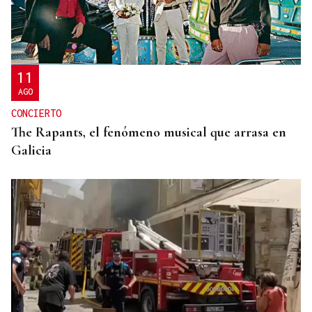
SUSTITUTO DEL OURENSANO
Vázquez Alvite, nuevo presidente del Comité
Técnico en Galicia
11
AGO
CONCIERTO
The Rapants, el fenómeno musical que arrasa en
Galicia