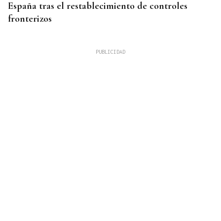
España tras el restablecimiento de controles
fronterizos
QUEN CHO DIXO
¿Sabe usted que hacen un italiano, un sevillano y
un canario en O Carballiño?