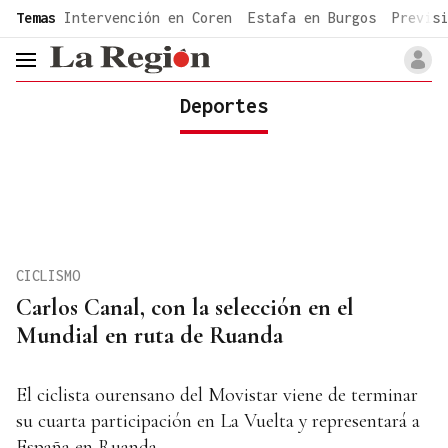
common.go-to-content
Temas
Intervención en Coren
Estafa en Burgos
Previsi
header.menu.open
Deportes
CICLISMO
Carlos Canal, con la selección en el
Mundial en ruta de Ruanda
El ciclista ourensano del Movistar viene de terminar
su cuarta participación en La Vuelta y representará a
España en Ruanda