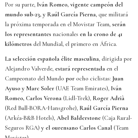
Por su parte,
Iván Romeo, vigente campeón del
mundo sub-23, y Raúl García Pierna
, que militará
la próxima temporada en el Movistar Team,
serán
los representantes
nacionales
en la crono de 41
kilómetros
del Mundial, el primero en África.
La selección española élite masculina
, dirigida por
Alejandro Valverde,
estará representada
en el
Campeonato del Mundo
por
ocho ciclistas:
Juan
Ayuso y Marc Soler
(UAE Team Emirates),
Iván
Romeo, Carlos Verona
(Lidl-Trek),
Roger Adrià
(Red Bull-BORA-Hansgrohe),
Raúl García Pierna
(Arkéa-B&B Hotels),
Abel Balderstone
(Caja Rural-
Seguros RGA)
y el ourensano Carlos Canal
(Team
Movistar).