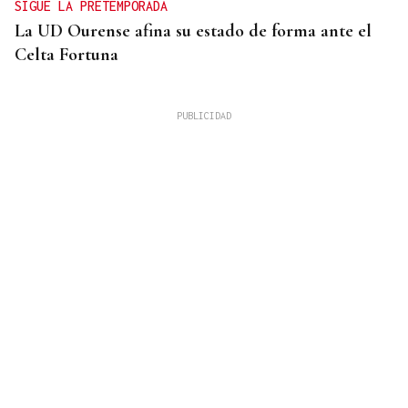
SIGUE LA PRETEMPORADA
La UD Ourense afina su estado de forma ante el
Celta Fortuna
8M MES A MES
A Deputación de Ourense pon en valor ás
mulleres da música tradicional