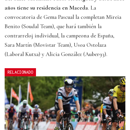
años tiene su residencia en Maceda
. La
convocatoria de Gema Pascual la completan Mireia
Benito (Soudal Team), que hará también la
contrarreloj individual, la campeona de España,
Sara Martín (Movistar Team), Usoa Ostolaza
(Laboral Kutxa) y Alicia González (Auber93).
RELACIONADO