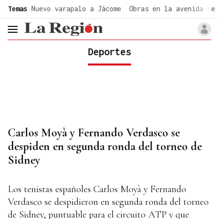
common.go-to-content
Temas
Nuevo varapalo a Jácome
Obras en la avenida de 
header.menu.open
Deportes
Carlos Moyà y Fernando Verdasco se
despiden en segunda ronda del torneo de
Sidney
Los tenistas españoles Carlos Moyà y Fernando
Verdasco se despidieron en segunda ronda del torneo
de Sidney, puntuable para el circuito ATP y que