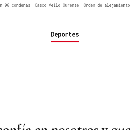
n 96 condenas
Casco Vello Ourense
Orden de alejamiento
Deportes
 confía en nosotros y q