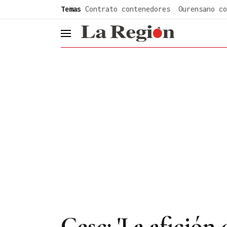
common.go-to-content
Temas
Contrato contenedores
Ourensano co
header.menu.open
Cesc: 'La afición