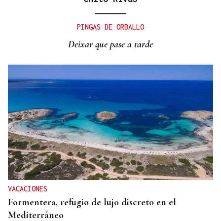
SUSTITUTO DEL OURENSANO
Vázquez Alvite, nuevo presidente del Comité
PINGAS DE ORBALLO
Técnico en Galicia
Deixar que pase a tarde
VACACIONES
Formentera, refugio de lujo discreto en el
Mediterráneo