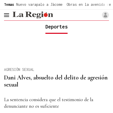
common.go-to-content
Temas
Nuevo varapalo a Jácome
Obras en la avenida de 
header.menu.open
Deportes
AGRESIÓN SEXUAL
Dani Alves, absuelto del delito de agresión
sexual
La sentencia considera que el testimonio de la
denunciante no es suficiente