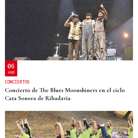
2019, SU PRIMERA GRANDE
Pogacar vuelve a La Vuelta siete años después y
busca conquistar el maillot rojo
06
AGO
CONCIERTOS
Concierto de The Blues Moonshiners en el ciclo
Cata Sonora de Ribadavia