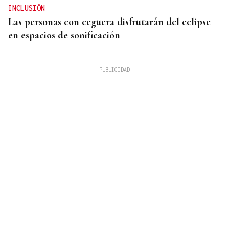
INCLUSIÓN
Las personas con ceguera disfrutarán del eclipse
en espacios de sonificación
RECORRER KILÓMETROS
Amoeiro celebra este domingo una andaina
solidaria en la lucha contra el cáncer y unas
"Xornadas de Deporte"