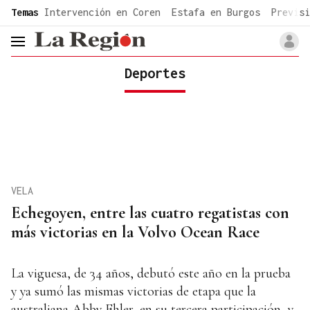
common.go-to-content
Temas
Intervención en Coren
Estafa en Burgos
Previsi
header.menu.open
Deportes
VELA
Echegoyen, entre las cuatro regatistas con
más victorias en la Volvo Ocean Race
La viguesa, de 34 años, debutó este año en la prueba
y ya sumó las mismas victorias de etapa que la
australiana Abby Ehler, en su tercera participación, y