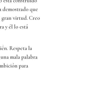
o está construido
 ha demostrado que
 gran virtud. Creo
a y él lo está
ién. Respeta la
 una mala palabra
ambición para