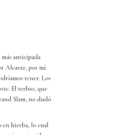
l más anticipada
or Alcaraz, por mí.
podríamos tener. Los
ic. El serbio, que
Grand Slam, no dudó
 en hierba, lo cual