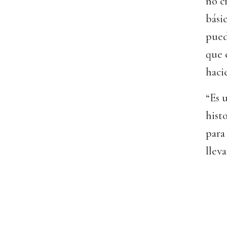
no c
bási
pued
que e
haci
“Es 
hist
para
lleva