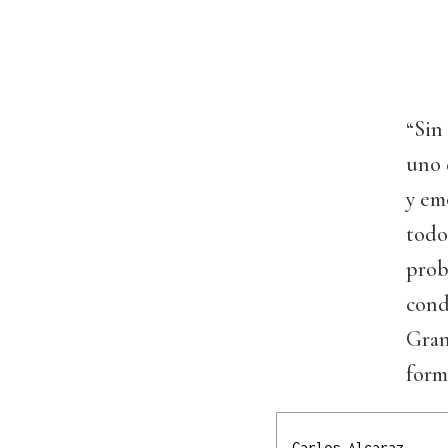
“Sin
uno 
y em
todo
prob
cond
Gran
form
Carlos Alcaraz