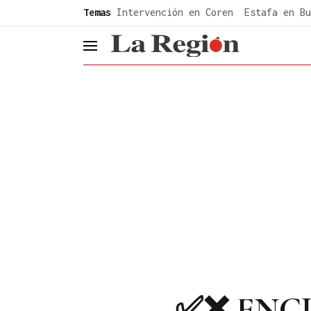
common.go-to-content
Temas
Intervención en Coren
Estafa en Bu
header.menu.open
✅❌ ENCUES