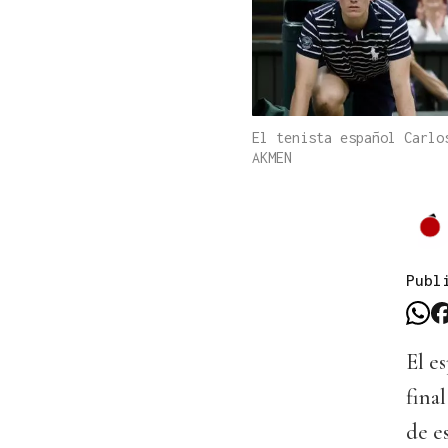
El tenista español Carlo
AKMEN
Publ
El e
fina
de e