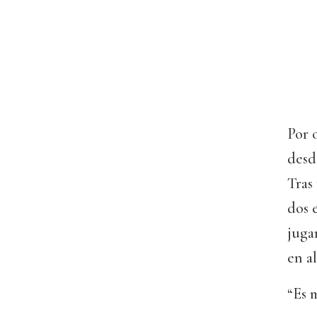
Por 
desd
Tras
dos 
juga
en a
“Es 