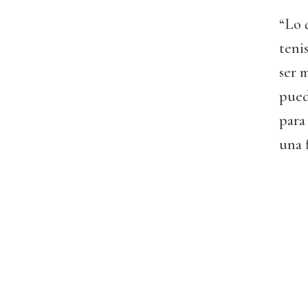
“Lo 
teni
ser 
pued
para
una f