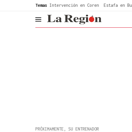
common.go-to-content
Temas
Intervención en Coren
Estafa en Bu
header.menu.open
PRÓXIMAMENTE, SU ENTRENADOR