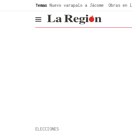
common.go-to-content
Temas
Nuevo varapalo a Jácome
Obras en l
header.menu.open
ELECCIONES