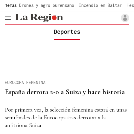
common.go-to-content
Temas
Drones y agro ourensano
Incendio en Baltar
Fes
header.menu.open
Deportes
EUROCOPA FEMENINA
España derrota 2-0 a Suiza y hace historia
Por primera vez, la selección femenina estará en unas
semifinales de la Eurocopa tras derrotar a la
anfitriona Suiza