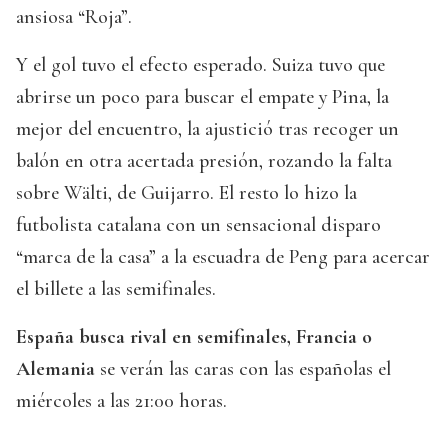
ansiosa “Roja”.
Y el gol tuvo el efecto esperado. Suiza tuvo que
abrirse un poco para buscar el empate y Pina, la
mejor del encuentro, la ajustició tras recoger un
balón en otra acertada presión, rozando la falta
sobre Wälti, de Guijarro. El resto lo hizo la
futbolista catalana con un sensacional disparo
“marca de la casa” a la escuadra de Peng para acercar
el billete a las semifinales.
España busca rival en semifinales, Francia o
Alemania
se verán las caras con las españolas el
miércoles a las 21:00 horas.