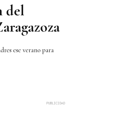
n del
Zaragazoza
adres ese verano para