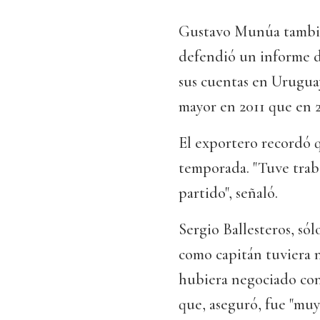
Gustavo Munúa también
defendió un informe d
sus cuentas en Uruguay
mayor en 2011 que en 2
El exportero recordó q
temporada. "Tuve traba
partido", señaló.
Sergio Ballesteros, sól
como capitán tuviera n
hubiera negociado con
que, aseguró, fue "mu