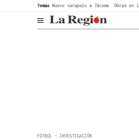
common.go-to-content
Temas
Nuevo varapalo a Jácome
Obras en l
header.menu.open
FÚTBOL - INVESTIGACIÓN