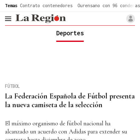
common.go-to-content
Temas
Contrato contenedores
Ourensano con 96 condenas
header.menu.open
Deportes
FÚTBOL
La Federación Española de Fútbol presenta
la nueva camiseta de la selección
El máximo organismo de fútbol nacional ha
alcanzado un acuerdo con Adidas para extender su
contrato hasta diciembre de 2030