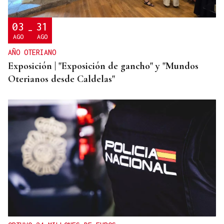
03
31
-
AGO
AGO
AÑO OTERIANO
Exposición | "Exposición de gancho" y "Mundos
Oterianos desde Caldelas"