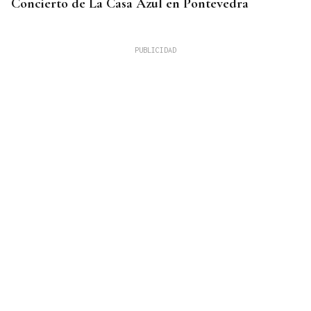
Concierto de La Casa Azul en Pontevedra
SUFRIÓ UNA CAÍDA
Desaparecido un hombre de avanzada edad en una
zona de monte en Coirós