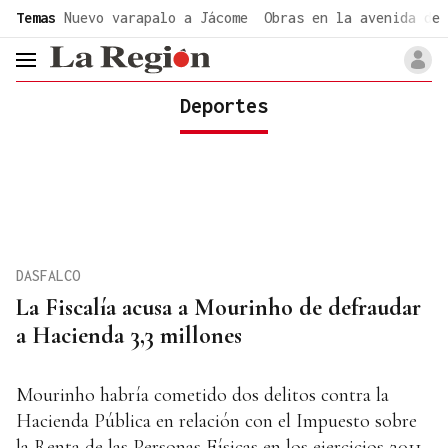
common.go-to-content
Temas
Nuevo varapalo a Jácome
Obras en la avenida de 
header.menu.open
Deportes
DASFALCO
La Fiscalía acusa a Mourinho de defraudar
a Hacienda 3,3 millones
Mourinho habría cometido dos delitos contra la
Hacienda Pública en relación con el Impuesto sobre
la Renta de las Personas Físicas en los ejercicios 2011