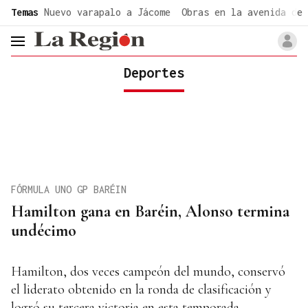
common.go-to-content
Temas
Nuevo varapalo a Jácome
Obras en la avenida de 
header.menu.open
Deportes
FÓRMULA UNO GP BARÉIN
Hamilton gana en Baréin, Alonso termina
undécimo
Hamilton, dos veces campeón del mundo, conservó
el liderato obtenido en la ronda de clasificación y
logró su tercera victoria en esta temporada