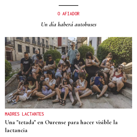
DALLAS MAVERICKS
Santi Aldama, jugador de la NBA, visita Ourense
O AFIADOR
Un día haberá autobuses
MADRES LACTANTES
Una "tetada" en Ourense para hacer visible la
lactancia