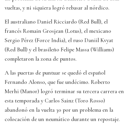
vueltas, y ni siquiera logró rebasar al nórdico.
El australiano Daniel Ricciardo (Red Bull), el
francés Romain Grosjean (Lotus), el mexicano
Sergio Pérez (Force India), el ruso Daniil Kvyat
(Red Bull) y el brasileño Felipe Massa (Williams)
completaron la zona de puntos.
A las puertas de puntuar se quedó el español
Fernando Alonso, que fue undécimo. Roberto
Merhi (Manor) logró terminar su tercera carrera en
esta temporada y Carlos Sainz (Toro Rosso)
abandonó en la vuelta 30 por un problema en la
colocación de un neumático durante un repostaje.