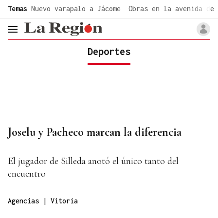
common.go-to-content
Temas
Nuevo varapalo a Jácome
Obras en la avenida de 
header.menu.open
Deportes
Joselu y Pacheco marcan la diferencia
El jugador de Silleda anotó el único tanto del
encuentro
Agencias | Vitoria