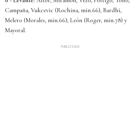
0 - Levante:
Aitor; Miramón, Vezo, Postigo, Toño;
Campaña, Vukcevic (Rochina, min.66), Bardhi,
Melero (Morales, min.66); León (Roger, min.78) y
Mayoral.