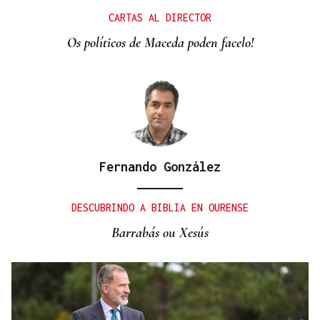
Santi Aldama, jugador de la NBA, visita Ourense
CARTAS AL DIRECTOR
Os políticos de Maceda poden facelo!
Fernando González
DESCUBRINDO A BIBLIA EN OURENSE
Barrabás ou Xesús