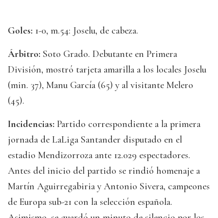
Goles:
1-0, m.54: Joselu, de cabeza.
Árbitro:
Soto Grado. Debutante en Primera
División, mostró tarjeta amarilla a los locales Joselu
(min. 37), Manu García (65) y al visitante Melero
(45).
Incidencias:
Partido correspondiente a la primera
jornada de LaLiga Santander disputado en el
estadio Mendizorroza ante 12.029 espectadores.
Antes del inicio del partido se rindió homenaje a
Martín Aguirregabiria y Antonio Sivera, campeones
de Europa sub-21 con la selección española.
Asimismo, se guardó un minuto de silencio por los